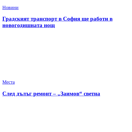
Новини
Градският транспорт в София ще работи в
новогодишната нощ
Места
След дълъг ремонт – „Заимов“ светна