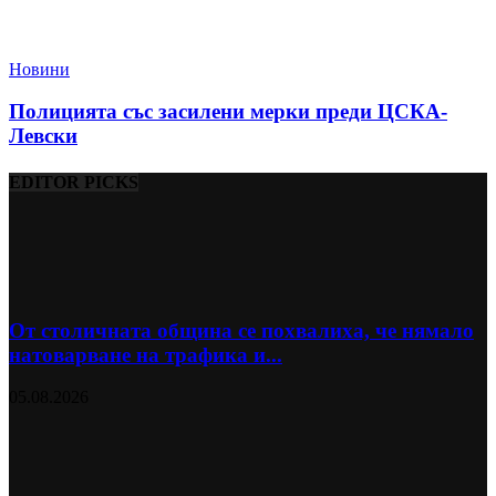
Новини
Полицията със засилени мерки преди ЦСКА-
Левски
EDITOR PICKS
От столичната община се похвалиха, че нямало
натоварване на трафика и...
05.08.2026