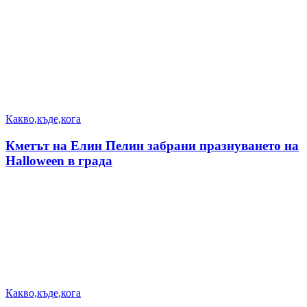
Какво,къде,кога
Кметът на Елин Пелин забрани празнуването на
Halloween в града
Какво,къде,кога