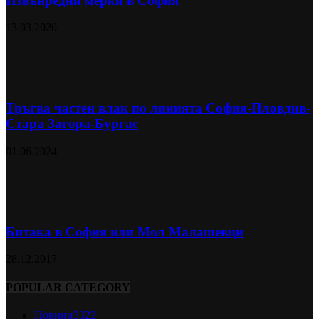
Извънредни мерки в София
13.03.2020
Тръгва частен влак по линията София-Пловдив-
Стара Загора-Бургас
01.06.2024
Битака в София или Мол Малашевци
28.12.2017
POPULAR CATEGORY
Новини
3322