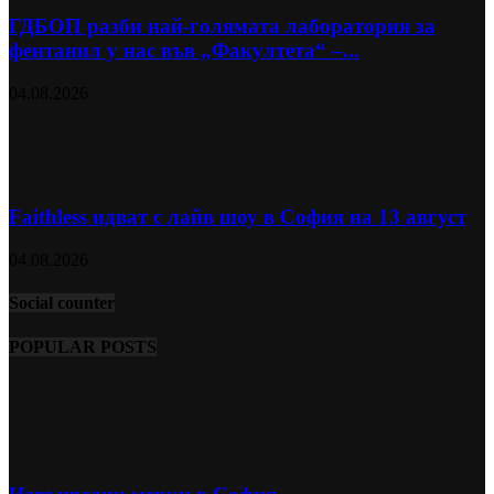
ГДБОП разби най-голямата лаборатория за
фентанил у нас във „Факултета“ –...
04.08.2026
Faithless идват с лайв шоу в София на 13 август
04.08.2026
Social counter
POPULAR POSTS