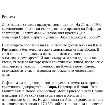
Реклама
Днес нашата столица празнува своя празник. На 25 март 1992
г., столичния общински съвет решава за празник на София да
се утвърди 17 септември – църковният празник „Св.
мъченици София и трите й дъщери Вяра, Надежда и Любов“.
През втората половина на І в. и първите десетилетия на ІІ в. в
Рим живяла благочестива жена християнка на име София. В
своя живот ги оправдала напълно името си, което
означава „премъдрост“. И като съпруга, и като вдовица по-
късно, тя водела благоразумен християнски живот, изпълнен с
мир, чистота, кротост, покорност на Божията воля. Според
възможностите си, тя вършела непрекъснато милосърдни
дела.
София имала три дъщери, които нарекла с имената на трите
християнски добродетели –
Вяра, Надежда и Любов
. Тя ги
възпитавала в любов към Господа Исус Христос. Света София
и дъщерите й не скривали своята вяра в Христа и я
изповядвали открито. Наместникът на Антиох донесъл за това
на император Адриан (117-138), който заповядал да ги доведат