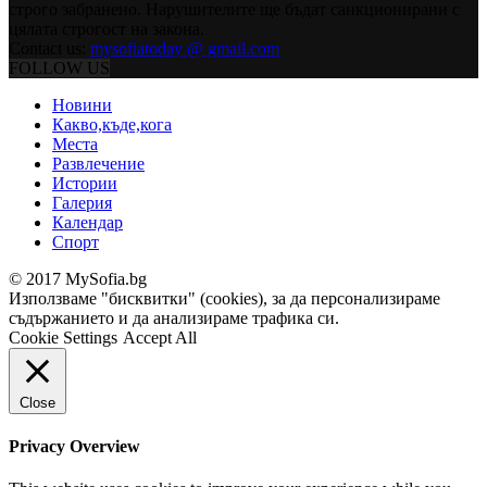
строго забранено. Нарушителите ще бъдат санкционирани с
цялата строгост на закона.
Contact us:
mysofiatoday @ gmail.com
FOLLOW US
Новини
Какво,къде,кога
Места
Развлечение
Истории
Галерия
Календар
Спорт
© 2017 MySofia.bg
Използваме "бисквитки" (cookies), за да персонализираме
съдържанието и да анализираме трафика си.
Cookie Settings
Accept All
Close
Privacy Overview