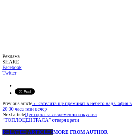
Реклама
SHARE
Facebook
Twitter
Previous article
51 сателита ще преминат в небето над София в
20:30 часа тази вечер
Next article
Центърът за съвременни изкуства
“ТОПЛОЦЕНТРАЛА” отваря врати
RELATED ARTICLES
MORE FROM AUTHOR