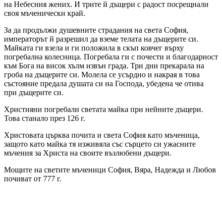
на Небесния жених. И трите й дъщери с радост посрещнали
своя мъченически край.
За да продължи душевните страдания на света София,
императорът й разрешил да вземе телата на дъщерите си.
Майката ги взела и ги положила в скъп ковчег върху
погребална колесница. Погребала ги с почести и благодарност
към Бога на висок хълм извън града. Три дни прекарала на
гроба на дъщерите си. Молела се усърдно и накрая в това
състояние предала душата си на Господа, убедена че отива
при дъщерите си.
Християни погребали светата майка при нейните дъщери.
Това станало през 126 г.
Христовата църква почита и света София като мъченица,
защото като майка тя изживяла със сърцето си ужасните
мъчения за Христа на своите възлюбени дъщери.
Мощите на светите мъченици София, Вяра, Надежда и Любов
почиват от 777 г.