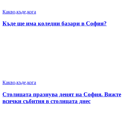
Какво,къде,кога
Къде ще има коледни базари в София?
Какво,къде,кога
Столицата празнува денят на София. Вижте
всички събития в столицата днес