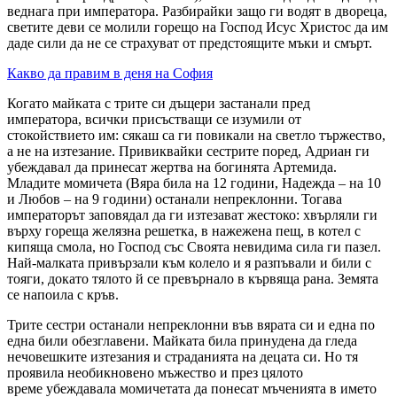
веднага при императора. Разбирайки защо ги водят в двореца,
светите деви се молили горещо на Господ Исус Христос да им
даде сили да не се страхуват от предстоящите мъки и смърт.
Какво да правим в деня на София
Когато майката с трите си дъщери застанали пред
императора, всички присъстващи се изумили от
стокойствието им: сякаш са ги повикали на светло тържество,
а не на изтезание. Привиквайки сестрите поред, Адриан ги
убеждавал да принесат жертва на богинята Артемида.
Младите момичета (Вяра била на 12 години, Надежда – на 10
и Любов – на 9 години) останали непреклонни. Тогава
императорът заповядал да ги изтезават жестоко: хвърляли ги
върху гореща желязна решетка, в нажежена пещ, в котел с
кипяща смола, но Господ със Своята невидима сила ги пазел.
Най-малката привързали към колело и я разпъвали и били с
тояги, докато тялото й се превърнало в кървяща рана. Земята
се напоила с кръв.
Трите сестри останали непреклонни във вярата си и една по
една били обезглавени. Майката била принудена да гледа
нечовешките изтезания и страданията на децата си. Но тя
проявила необикновено мъжество и през цялото
време убеждавала момичетата да понесат мъченията в името