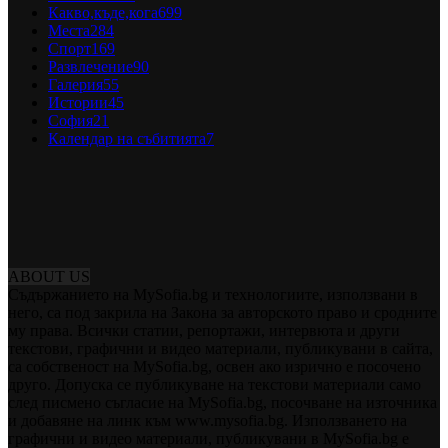
Какво,къде,кога
699
Места
284
Спорт
169
Развлечение
90
Галерия
55
Истории
45
София
21
Календар на събитията
7
ABOUT US
Съдържанието на MySofia.bg и технологиите, използвани в
него, са под закрила на Закона за авторското право и сродните
му права. Всички статии, репортажи, интервюта и други
текстови, графични и видео материали, публикувани в сайта,
са собственост на MySofia.bg, освен ако изрично е посочено
друго. Допуска се публикуване на текстови материали само
след писмено съгласие на MySofia.bg, посочване на източника
и добавяне на линк към www.mysofia.bg. Използването на
графични и видео материали, публикувани в MySofia.bg е